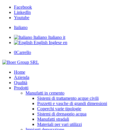
Facebook
LinkedIn
Youtube
Italiano
Italiano
Italiano
it
English
Inglese
en
0
Carrello
Home
Azienda
Qualità
Prodotti
Manufatti in cemento
Sistemi di trattamento acque civili
Pozzetti e vasche di grandi dimensioni
Coperchi varie tipologie
Sistemi di drenaggio acqua
Manufatti stradali
Materiali per vari utilizzi
Impianti depurazione