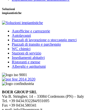
Soluzioni
impiantistiche
Autofficine e carrozzerie
Autolavaggi
Piazzali di lavorazione o stoccaggio merci
Piazzali di transito e parcheggio
WC chimici
Stazioni di servizio
Insediamenti abitativi
Ristoranti e mense
Alberghi e agriturismi
BOER GROUP SRL
Via B. Stringher, 14 – 33084 Cordenons (PN) – Italy
Tel. +39 0434.932284/931695
Fax +39 0434.580341
e-mail: info@boergroup.it