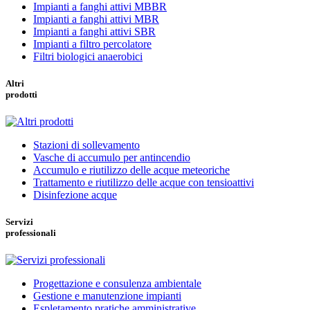
Impianti a fanghi attivi MBBR
Impianti a fanghi attivi MBR
Impianti a fanghi attivi SBR
Impianti a filtro percolatore
Filtri biologici anaerobici
Altri
prodotti
Stazioni di sollevamento
Vasche di accumulo per antincendio
Accumulo e riutilizzo delle acque meteoriche
Trattamento e riutilizzo delle acque con tensioattivi
Disinfezione acque
Servizi
professionali
Progettazione e consulenza ambientale
Gestione e manutenzione impianti
Espletamento pratiche amministrative