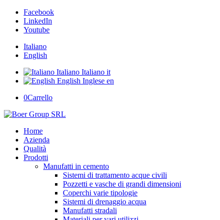
Facebook
LinkedIn
Youtube
Italiano
English
Italiano
Italiano
it
English
Inglese
en
0
Carrello
Home
Azienda
Qualità
Prodotti
Manufatti in cemento
Sistemi di trattamento acque civili
Pozzetti e vasche di grandi dimensioni
Coperchi varie tipologie
Sistemi di drenaggio acqua
Manufatti stradali
Materiali per vari utilizzi