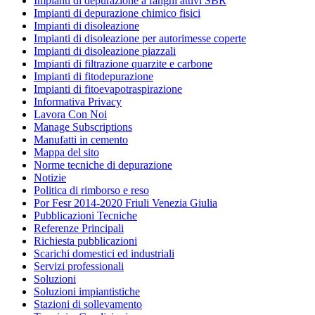
Impianti di depurazione a fanghi attivi SBR
Impianti di depurazione chimico fisici
Impianti di disoleazione
Impianti di disoleazione per autorimesse coperte
Impianti di disoleazione piazzali
Impianti di filtrazione quarzite e carbone
Impianti di fitodepurazione
Impianti di fitoevapotraspirazione
Informativa Privacy
Lavora Con Noi
Manage Subscriptions
Manufatti in cemento
Mappa del sito
Norme tecniche di depurazione
Notizie
Politica di rimborso e reso
Por Fesr 2014-2020 Friuli Venezia Giulia
Pubblicazioni Tecniche
Referenze Principali
Richiesta pubblicazioni
Scarichi domestici ed industriali
Servizi professionali
Soluzioni
Soluzioni impiantistiche
Stazioni di sollevamento