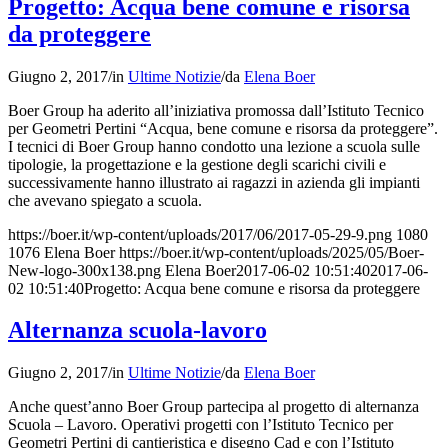
Progetto: Acqua bene comune e risorsa
da proteggere
Giugno 2, 2017
/
in
Ultime Notizie
/
da
Elena Boer
Boer Group ha aderito all’iniziativa promossa dall’Istituto Tecnico
per Geometri Pertini “Acqua, bene comune e risorsa da proteggere”.
I tecnici di Boer Group hanno condotto una lezione a scuola sulle
tipologie, la progettazione e la gestione degli scarichi civili e
successivamente hanno illustrato ai ragazzi in azienda gli impianti
che avevano spiegato a scuola.
https://boer.it/wp-content/uploads/2017/06/2017-05-29-9.png
1080
1076
Elena Boer
https://boer.it/wp-content/uploads/2025/05/Boer-
New-logo-300x138.png
Elena Boer
2017-06-02 10:51:40
2017-06-
02 10:51:40
Progetto: Acqua bene comune e risorsa da proteggere
Alternanza scuola-lavoro
Giugno 2, 2017
/
in
Ultime Notizie
/
da
Elena Boer
Anche quest’anno Boer Group partecipa al progetto di alternanza
Scuola – Lavoro. Operativi progetti con l’Istituto Tecnico per
Geometri Pertini di cantieristica e disegno Cad e con l’Istituto