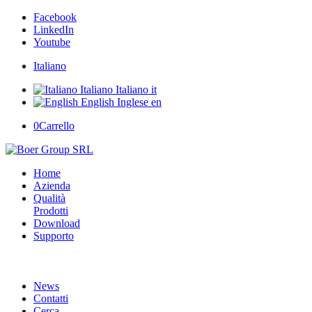
Facebook
LinkedIn
Youtube
Italiano
Italiano
Italiano
it
English
Inglese
en
0
Carrello
Home
Azienda
Qualità
Prodotti
Download
Supporto
News
Contatti
Cerca