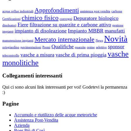
Approfondimenti
acque reflue industriali
assistenza post vendita
carbone
chimico fisico
Depuratore biologico
Certificazioni
convegni
Fiere
filtrazione su quarzite e carbone attivo
disoleatori
gestione
impianto di disoleazione
Impianto MBBR
manufatti
impianti
Novità
Mercato internazionale
manutenzione impianti
News
Qualifiche
sponsor
ortogiardino
pavimentazioni
Premi
quarzite
resine
selettive
vasche
vasche a misura
vasche di prima pioggia
telecontrollo
monolitiche
Collegamenti interessanti
Qui ci sono alcuni link interessanti per voi! Godetevi la permanenza
:)
Pagine
Accumulo e riutilizzo delle acque meteoriche
Assistenza Post-Vendita
Azienda
Boer Più di Così