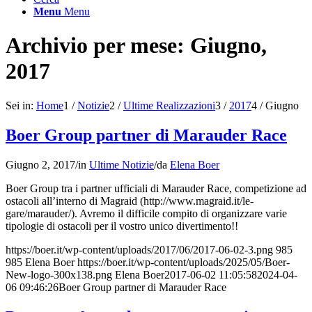
Menu
Menu
Archivio per mese: Giugno,
2017
Sei in:
Home
1
/
Notizie
2
/
Ultime Realizzazioni
3
/
2017
4
/
Giugno
Boer Group partner di Marauder Race
Giugno 2, 2017
/
in
Ultime Notizie
/
da
Elena Boer
Boer Group tra i partner ufficiali di Marauder Race, competizione ad
ostacoli all’interno di Magraid (http://www.magraid.it/le-
gare/marauder/). Avremo il difficile compito di organizzare varie
tipologie di ostacoli per il vostro unico divertimento!!
https://boer.it/wp-content/uploads/2017/06/2017-06-02-3.png
985
985
Elena Boer
https://boer.it/wp-content/uploads/2025/05/Boer-
New-logo-300x138.png
Elena Boer
2017-06-02 11:05:58
2024-04-
06 09:46:26
Boer Group partner di Marauder Race