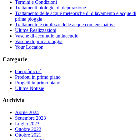
Termini e Condizioni
Trattamenti biologici di depurazione
Trattamento delle acque meteoriche di dilavamento e acque di
prima pioggia
Trattamento e riutilizzo delle acque con tensioattivi
Ultime Realizzazioni
Vasche di accumulo antincendio
Vasche di prima pioggia
Your Location
Categorie
boerpiùdicosì
Prodotti in primo piano
Progetti in primo piano
Ultime Notizie
Archivio
Aprile 2024
Settembre 2023
Luglio 2023
Ottobre 2022
Ottobre 2021