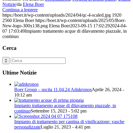
Notizie
/
da
Elena Boer
Continua a leggere
https://boer.it/wp-content/uploads/2024/04/qc-4-scaled.jpg
1920
2560
Elena Boer
https://boer.it/wp-content/uploads/2025/05/Boer-
New-logo-300x138.png
Elena Boer
2023-09-15 17:02:29
2024-04-
07 17:03:49
Impianto trattamento acque di dilavamento piazzale, in
continuo
Cerca
Ultime Notizie
Boer Group – uscita 11.04.24 Adnkronos
Aprile 26, 2024 -
10:12 am
Impianto trattamento acque di dilavamento piazzale, in
continuo
Settembre 15, 2023 - 5:02 pm
Impianto di trattamento per cantina di vinificazione: vasche
personalizzate
Luglio 21, 2023 - 4:41 pm