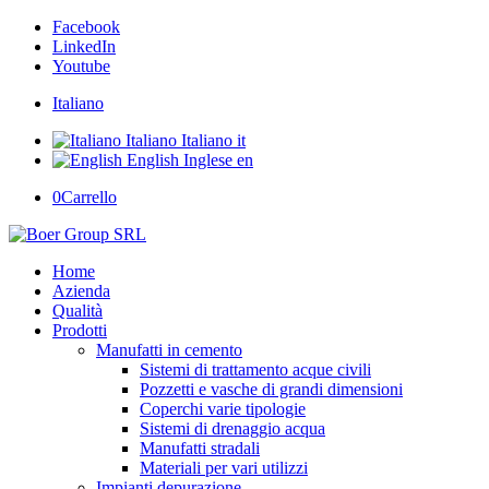
Facebook
LinkedIn
Youtube
Italiano
Italiano
Italiano
it
English
Inglese
en
0
Carrello
Home
Azienda
Qualità
Prodotti
Manufatti in cemento
Sistemi di trattamento acque civili
Pozzetti e vasche di grandi dimensioni
Coperchi varie tipologie
Sistemi di drenaggio acqua
Manufatti stradali
Materiali per vari utilizzi
Impianti depurazione