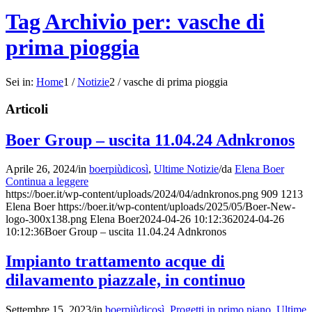
Tag Archivio per: vasche di
prima pioggia
Sei in:
Home
1
/
Notizie
2
/
vasche di prima pioggia
Articoli
Boer Group – uscita 11.04.24 Adnkronos
Aprile 26, 2024
/
in
boerpiùdicosì
,
Ultime Notizie
/
da
Elena Boer
Continua a leggere
https://boer.it/wp-content/uploads/2024/04/adnkronos.png
909
1213
Elena Boer
https://boer.it/wp-content/uploads/2025/05/Boer-New-
logo-300x138.png
Elena Boer
2024-04-26 10:12:36
2024-04-26
10:12:36
Boer Group – uscita 11.04.24 Adnkronos
Impianto trattamento acque di
dilavamento piazzale, in continuo
Settembre 15, 2023
/
in
boerpiùdicosì
,
Progetti in primo piano
,
Ultime