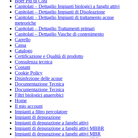
Boer Più di Così
Capitolati – Dettaglio Impianti biologici a fanghi attivi
Capitolati – Dettaglio Impianti di Disoleazione
Capitolati – Dettaglio Impianti di trattamento acque
meteoriche
Capitolati – Dettaglio Trattamenti primari
Capitolati – Dettaglio Vasche di contenimento
Carrello
Cassa
Catalogo
Certificazione e Qualità di prodotto
Consulenza tecnica
Contatti
Cookie Policy
Disinfezione delle acque
Documentazione Tecnica
Documentazione Tecnica
Filtri biologici anaerobici
Home
Il mio account
Impianti a filtro percolatore
Impianti di depurazione
Impianti di depurazione a fanghi attivi
Impianti di depurazione a fanghi attivi MBBR
Impianti di depurazione a fanghi attivi MBR