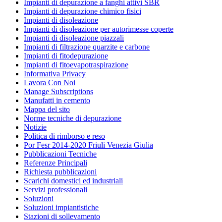
Impianti di depurazione a fanghi attivi SBR
Impianti di depurazione chimico fisici
Impianti di disoleazione
Impianti di disoleazione per autorimesse coperte
Impianti di disoleazione piazzali
Impianti di filtrazione quarzite e carbone
Impianti di fitodepurazione
Impianti di fitoevapotraspirazione
Informativa Privacy
Lavora Con Noi
Manage Subscriptions
Manufatti in cemento
Mappa del sito
Norme tecniche di depurazione
Notizie
Politica di rimborso e reso
Por Fesr 2014-2020 Friuli Venezia Giulia
Pubblicazioni Tecniche
Referenze Principali
Richiesta pubblicazioni
Scarichi domestici ed industriali
Servizi professionali
Soluzioni
Soluzioni impiantistiche
Stazioni di sollevamento