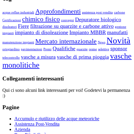
Approfondimenti
acque reflue industriali
assistenza post vendita
carbone
chimico fisico
Depuratore biologico
Certificazioni
convegni
Fiere
filtrazione su quarzite e carbone attivo
disoleatori
gestione
impianto di disoleazione
Impianto MBBR
manufatti
impianti
Novità
Mercato internazionale
manutenzione impianti
News
Qualifiche
sponsor
ortogiardino
pavimentazioni
Premi
quarzite
resine
selettive
vasche
vasche a misura
vasche di prima pioggia
telecontrollo
monolitiche
Collegamenti interessanti
Qui ci sono alcuni link interessanti per voi! Godetevi la permanenza
:)
Pagine
Accumulo e riutilizzo delle acque meteoriche
Assistenza Post-Vendita
Azienda