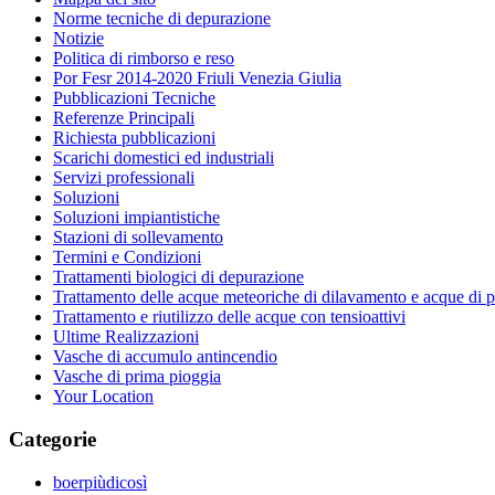
Norme tecniche di depurazione
Notizie
Politica di rimborso e reso
Por Fesr 2014-2020 Friuli Venezia Giulia
Pubblicazioni Tecniche
Referenze Principali
Richiesta pubblicazioni
Scarichi domestici ed industriali
Servizi professionali
Soluzioni
Soluzioni impiantistiche
Stazioni di sollevamento
Termini e Condizioni
Trattamenti biologici di depurazione
Trattamento delle acque meteoriche di dilavamento e acque di 
Trattamento e riutilizzo delle acque con tensioattivi
Ultime Realizzazioni
Vasche di accumulo antincendio
Vasche di prima pioggia
Your Location
Categorie
boerpiùdicosì