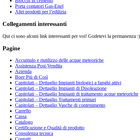
Blocchi in cemento
Porta contatori Gas-Enel
Altri prodotti per l’edilizia
Collegamenti interessanti
Qui ci sono alcuni link interessanti per voi! Godetevi la permanenza :)
Pagine
Accumulo e riutilizzo delle acque meteoriche
Assistenza Post-Vendita
Azienda
Boer Più di Così
Capitolati – Dettaglio Impianti biologici a fanghi attivi
Capitolati – Dettaglio Impianti di Disoleazione
Capitolati – Dettaglio Impianti di trattamento acque meteoriche
Capitolati – Dettaglio Trattamenti primari
Capitolati – Dettaglio Vasche di contenimento
Carrello
Cassa
Catalogo
Certificazione e Qualità di prodotto
Consulenza tecnica
Contatti