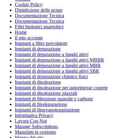
Cookie Policy
Disinfezione delle acque
Documentazione Tecnica
Documentazione Tecnica
Filtri biologici anaerobici
Home
Il mio account
Impianti a filtro percolatore
Impianti di depurazione
Impianti di depurazione a fanghi attivi
Impianti di depurazione a fanghi attivi MBBR
Impianti di depurazione a fanghi attivi MBR
Impianti di depurazione a fanghi attivi SBR
Impianti di depurazione chimico fisici
Impianti di disoleazione
Impianti di disoleazione per autorimesse coperte
Impianti di disoleazione piazzali
Impianti di filtrazione quarzite e carbone
Impianti di fitodepurazione
Impianti di fitoevapotraspirazione
Informativa Privacy
Lavora Con Noi
Manage Subscriptions
Manufatti in cemento
Mappa del sito