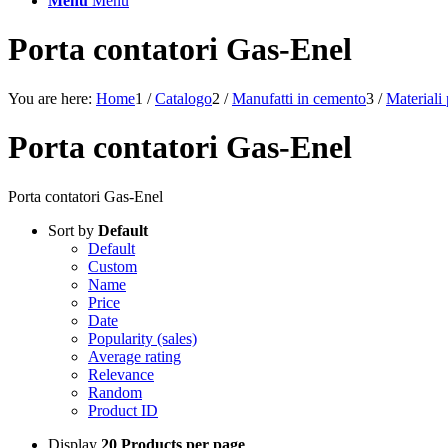
Menu
Menu
Porta contatori Gas-Enel
You are here:
Home
1
/
Catalogo
2
/
Manufatti in cemento
3
/
Materiali 
Porta contatori Gas-Enel
Porta contatori Gas-Enel
Sort by
Default
Default
Custom
Name
Price
Date
Popularity (sales)
Average rating
Relevance
Random
Product ID
Display
20 Products per page