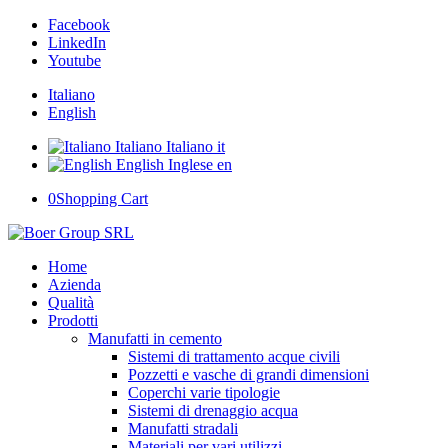
Facebook
LinkedIn
Youtube
Italiano
English
Italiano
Italiano
it
English
Inglese
en
0
Shopping Cart
Home
Azienda
Qualità
Prodotti
Manufatti in cemento
Sistemi di trattamento acque civili
Pozzetti e vasche di grandi dimensioni
Coperchi varie tipologie
Sistemi di drenaggio acqua
Manufatti stradali
Materiali per vari utilizzi