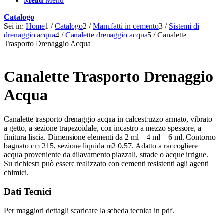
Menu
Menu
Catalogo
Sei in:
Home
1
/
Catalogo
2
/
Manufatti in cemento
3
/
Sistemi di
drenaggio acqua
4
/
Canalette drenaggio acqua
5
/
Canalette
Trasporto Drenaggio Acqua
Canalette Trasporto Drenaggio
Acqua
Canalette trasporto drenaggio acqua in calcestruzzo armato, vibrato
a getto, a sezione trapezoidale, con incastro a mezzo spessore, a
finitura liscia. Dimensione elementi da 2 ml – 4 ml – 6 ml. Contorno
bagnato cm 215, sezione liquida m2 0,57. Adatto a raccogliere
acqua proveniente da dilavamento piazzali, strade o acque irrigue.
Su richiesta può essere realizzato con cementi resistenti agli agenti
chimici.
Dati Tecnici
Per maggiori dettagli scaricare la scheda tecnica in pdf.