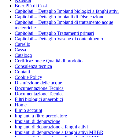
Azienda
Boer Più di Così
Capitolati – Dettaglio Impianti biologici a fanghi attivi
Capitolati – Dettaglio Impianti di Disoleazione
Capitolati – Dettaglio Impianti di trattamento acque
meteoriche
Capitolati – Dettaglio Trattamenti primari
Capitolati – Dettaglio Vasche di contenimento
Carrello
Cassa
Catalogo
Certificazione e Qualità di prodotto
Consulenza tecnica
Contatti
Cookie Policy
Disinfezione delle acque
Documentazione Tecnica
Documentazione Tecnica
Filtri biologici anaerobici
Home
Il mio account
Impianti a filtro percolatore
Impianti di depurazione
Impianti di depurazione a fanghi attivi
Impianti di depurazione a fanghi attivi MBBR