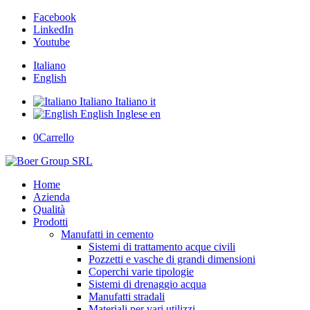
Facebook
LinkedIn
Youtube
Italiano
English
Italiano
Italiano
it
English
Inglese
en
0
Carrello
Home
Azienda
Qualità
Prodotti
Manufatti in cemento
Sistemi di trattamento acque civili
Pozzetti e vasche di grandi dimensioni
Coperchi varie tipologie
Sistemi di drenaggio acqua
Manufatti stradali
Materiali per vari utilizzi