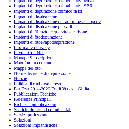
Impianti di depurazione a fanghi attivi MBR
Impianti di depurazione a fanghi attivi SBR
Impianti di depurazione chimico fisici
Impianti di disoleazione
Impianti di disoleazione per autorimesse coperte
Impianti di disoleazione piazzali
Impianti di filtrazione quarzite e carbone
Impianti di fitodepurazione
Impianti di fitoevapotraspirazione
Informativa Privacy
Lavora Con Noi
Manage Subscriptions
Manufatti in cemento
Mappa del sito
Norme tecniche di depurazione
Notizie
Politica di rimborso e reso
Por Fesr 2014-2020 Friuli Venezia Giulia
Pubblicazioni Tecniche
Referenze Principali
Richiesta pubblicazioni
Scarichi domestici ed industriali
Servizi professionali
Soluzioni
Soluzioni impiantistiche