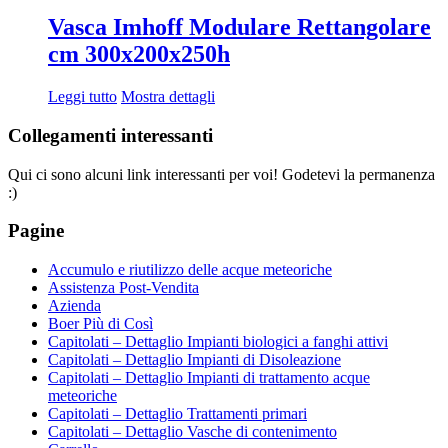
Vasca Imhoff Modulare Rettangolare
cm 300x200x250h
Leggi tutto
Mostra dettagli
Collegamenti interessanti
Qui ci sono alcuni link interessanti per voi! Godetevi la permanenza
:)
Pagine
Accumulo e riutilizzo delle acque meteoriche
Assistenza Post-Vendita
Azienda
Boer Più di Così
Capitolati – Dettaglio Impianti biologici a fanghi attivi
Capitolati – Dettaglio Impianti di Disoleazione
Capitolati – Dettaglio Impianti di trattamento acque
meteoriche
Capitolati – Dettaglio Trattamenti primari
Capitolati – Dettaglio Vasche di contenimento