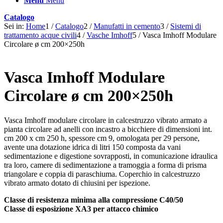
Menu
Menu
Catalogo
Sei in:
Home
1
/
Catalogo
2
/
Manufatti in cemento
3
/
Sistemi di
trattamento acque civili
4
/
Vasche Imhoff
5
/
Vasca Imhoff Modulare
Circolare ø cm 200×250h
Vasca Imhoff Modulare
Circolare ø cm 200×250h
Vasca Imhoff modulare circolare in calcestruzzo vibrato armato a
pianta circolare ad anelli con incastro a bicchiere di dimensioni int.
cm 200 x cm 250 h, spessore cm 9, omologata per 29 persone,
avente una dotazione idrica di litri 150 composta da vani
sedimentazione e digestione sovrapposti, in comunicazione idraulica
tra loro, camere di sedimentazione a tramoggia a forma di prisma
triangolare e coppia di paraschiuma. Coperchio in calcestruzzo
vibrato armato dotato di chiusini per ispezione.
Classe di resistenza minima alla compressione C40/50
Classe di esposizione XA3 per attacco chimico