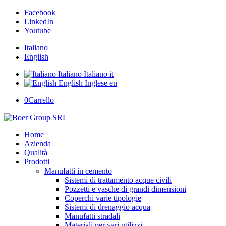
Facebook
LinkedIn
Youtube
Italiano
English
Italiano
Italiano
it
English
Inglese
en
0
Carrello
Home
Azienda
Qualità
Prodotti
Manufatti in cemento
Sistemi di trattamento acque civili
Pozzetti e vasche di grandi dimensioni
Coperchi varie tipologie
Sistemi di drenaggio acqua
Manufatti stradali
Materiali per vari utilizzi