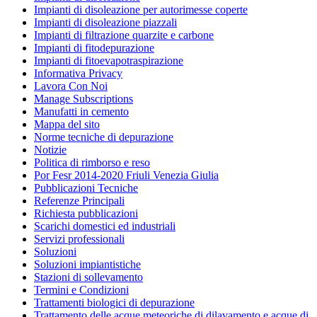
Impianti di disoleazione per autorimesse coperte
Impianti di disoleazione piazzali
Impianti di filtrazione quarzite e carbone
Impianti di fitodepurazione
Impianti di fitoevapotraspirazione
Informativa Privacy
Lavora Con Noi
Manage Subscriptions
Manufatti in cemento
Mappa del sito
Norme tecniche di depurazione
Notizie
Politica di rimborso e reso
Por Fesr 2014-2020 Friuli Venezia Giulia
Pubblicazioni Tecniche
Referenze Principali
Richiesta pubblicazioni
Scarichi domestici ed industriali
Servizi professionali
Soluzioni
Soluzioni impiantistiche
Stazioni di sollevamento
Termini e Condizioni
Trattamenti biologici di depurazione
Trattamento delle acque meteoriche di dilavamento e acque di