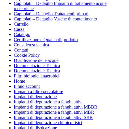
Capitolati – Dettaglio Impianti di trattamento acque
meteoriche
Capitolati – Dettaglio Trattamenti primari
Capitolati – Dettaglio Vasche di contenimento
Carrello
Cassa
Catalogo
Certificazione e Qualità di prodotto
Consulenza tecnica
Contatti
Cookie Policy
Disinfezione delle acque
Documentazione Tecnica
Documentazione Tecnica
Filtri biologici anaerobici
Home
Il mio account
Impianti a filtro percolatore
Impianti di depurazione
Impianti di depurazione a fanghi attivi
Impianti di depurazione a fanghi attivi MBBR
Impianti di depurazione a fanghi attivi MBR
Impianti di depurazione a fanghi attivi SBR
Impianti di depurazione chimico fisici
Impianti di disoleazione