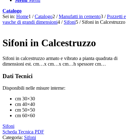
Menu
Menu
Catalogo
Sei in:
Home
1
/
Catalogo
2
/
Manufatti in cemento
3
/
Pozzetti e
vasche di grandi dimensioni
4
/
Sifoni
5
/
Sifoni in Calcestruzzo
Sifoni in Calcestruzzo
Sifoni in calcestruzzo armato e vibrato a pianta quadrata di
dimensioni est. cm…x cm…x cm…h spessore cm…
Dati Tecnici
Disponibili nelle misure interne:
cm 30×30
cm 40×40
cm 50×50
cm 60×60
Sifoni
Scheda Tecnica PDF
Categoria:
Sifoni