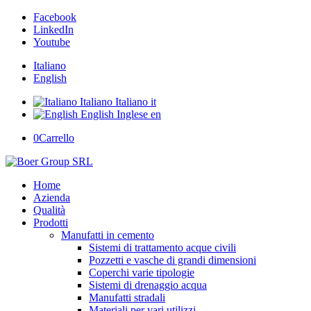
Facebook
LinkedIn
Youtube
Italiano
English
Italiano
Italiano
it
English
Inglese
en
0
Carrello
Home
Azienda
Qualità
Prodotti
Manufatti in cemento
Sistemi di trattamento acque civili
Pozzetti e vasche di grandi dimensioni
Coperchi varie tipologie
Sistemi di drenaggio acqua
Manufatti stradali
Materiali per vari utilizzi